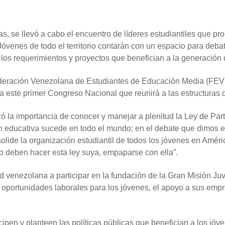
, se llevó a cabo el encuentro de líderes estudiantiles que pro
enes de todo el territorio contarán con un espacio para debati
los requerimientos y proyectos que benefician a la generación 
 Federación Venezolana de Estudiantes de Educación Media (FEV
 este primer Congreso Nacional que reunirá a las estructuras d
zó la importancia de conocer y manejar a plenitud la Ley de Part
ón educativa sucede en todo el mundo; en el debate que dimos e
lide la organización estudiantil de todos los jóvenes en Amér
lo deben hacer esta ley suya, empaparse con ella”.
d venezolana a participar en la fundación de la Gran Misión Ju
 oportunidades laborales para los jóvenes, el apoyo a sus empr
cipen y planteen las políticas públicas que benefician a los jó