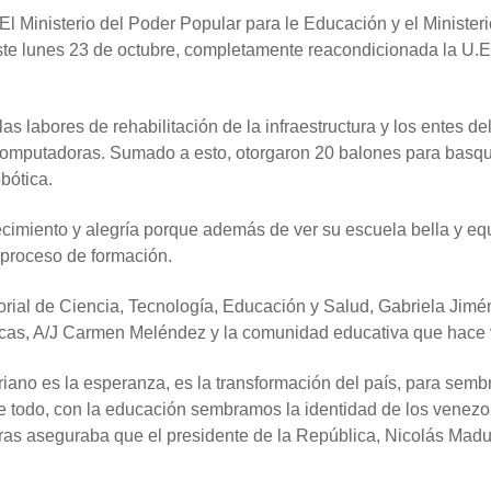
 El Ministerio del Poder Popular para le Educación y el Minister
este lunes 23 de octubre, completamente reacondicionada la U.
s labores de rehabilitación de la infraestructura y los entes d
mputadoras. Sumado a esto, otorgaron 20 balones para basquetb
obótica.
cimiento y alegría porque además de ver su escuela bella y eq
 proceso de formación.
torial de Ciencia, Tecnología, Educación y Salud, Gabriela Jimén
acas, A/J Carmen Meléndez y la comunidad educativa que hace vi
ano es la esperanza, es la transformación del país, para sembrar
re todo, con la educación sembramos la identidad de los venezol
ras aseguraba que el presidente de la República, Nicolás Madu