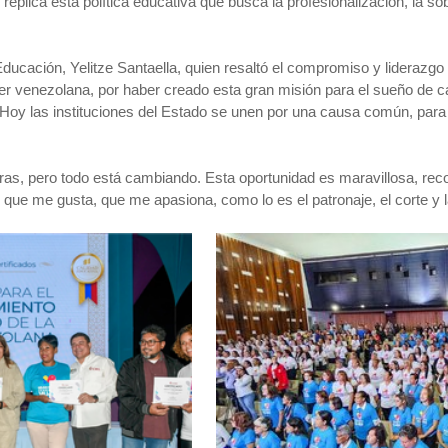
plica esta política educativa que busca la profesionalización, la so
 Educación, Yelitze Santaella, quien resaltó el compromiso y liderazgo
ujer venezolana, por haber creado esta gran misión para el sueño de 
s. Hoy las instituciones del Estado se unen por una causa común, par
ras, pero todo está cambiando. Esta oportunidad es maravillosa, re
go que me gusta, que me apasiona, como lo es el patronaje, el corte 