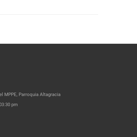
el MPPE, Parroquia Altagracia
03:30 pm