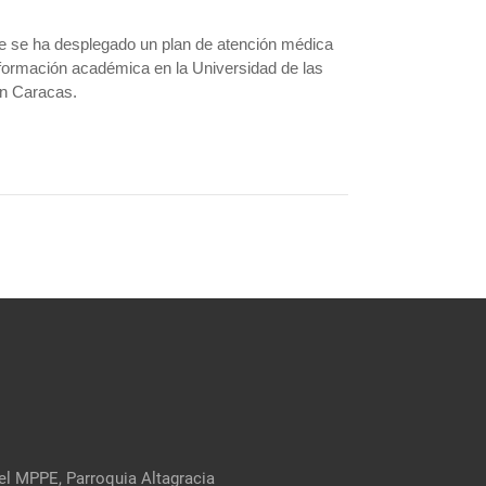
ue se ha desplegado un plan de atención médica
u formación académica en la Universidad de las
en Caracas.
el MPPE, Parroquia Altagracia