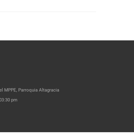
el MPPE, Parroquia Altagracia
03:30 pm