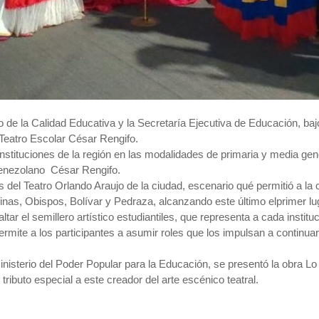
 de la Calidad Educativa y la Secretaría Ejecutiva de Educación, bajo
e Teatro Escolar César Rengifo.
instituciones de la región en las modalidades de primaria y media ge
venezolano César Rengifo.
es del Teatro Orlando Araujo de la ciudad, escenario qué permitió a la 
rinas, Obispos, Bolívar y Pedraza, alcanzando este último elprimer lug
tar el semillero artístico estudiantiles, que representa a cada instituc
d permite a los participantes a asumir roles que los impulsan a continua
l Ministerio del Poder Popular para la Educación, se presentó la obra 
 tributo especial a este creador del arte escénico teatral.